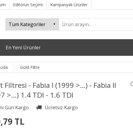
işim
Editörün Seçimi
Kampanyalı Ürünler
En Yeni Ürünler
koda
Gold Filtre
t Filtresi - Fabia I (1999 >…) - Fabia II
7 >…) 1.4 TDI - 1.6 TDI
,79 TL