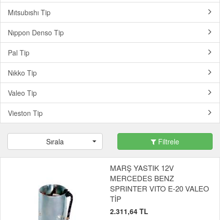
Mıtsubıshı Tip
Nıppon Denso Tip
Pal Tip
Nıkko Tip
Valeo Tip
Vieston Tip
Sırala
Filtrele
MARŞ YASTIK 12V
MERCEDES BENZ
SPRINTER VITO E-20 VALEO
TİP
2.311,64 TL