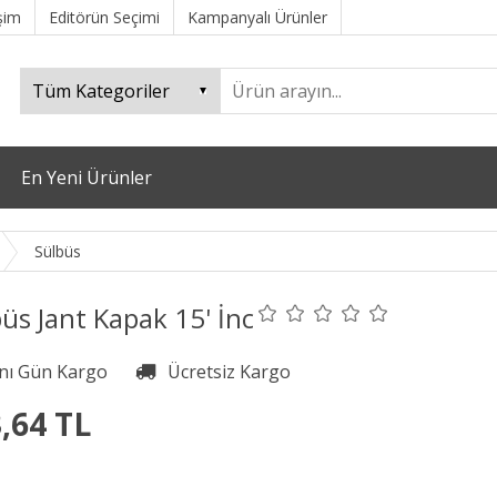
işim
Editörün Seçimi
Kampanyalı Ürünler
En Yeni Ürünler
Sülbüs
üs Jant Kapak 15' İnc
,64 TL