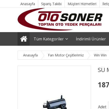
Anasayfa
Sipariş Takibi
Müşteri Hizmetleri
İlet
Tüm Kategoriler
İndirimli Ürünler
Anasayfa
Fan Motor Çeşitlerimiz
Win Win
SU 
187
Adet