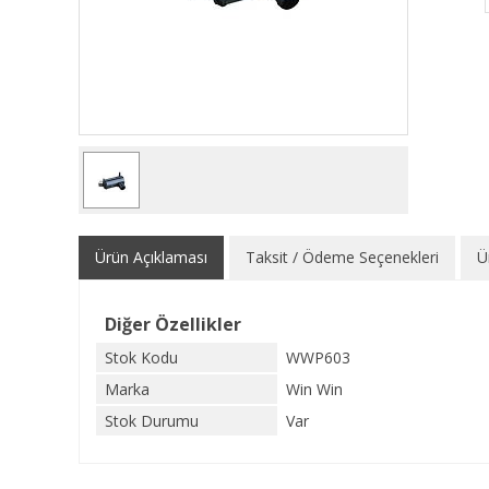
Ürün Açıklaması
Taksit / Ödeme Seçenekleri
Ü
Diğer Özellikler
Stok Kodu
WWP603
Marka
Win Win
Stok Durumu
Var