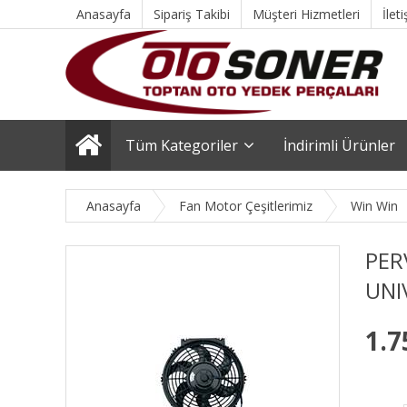
Anasayfa
Sipariş Takibi
Müşteri Hizmetleri
İlet
Tüm Kategoriler
İndirimli Ürünler
Anasayfa
Fan Motor Çeşitlerimiz
Win Win
PER
UNI
1.7