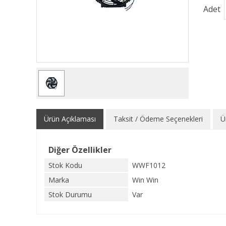
Adet
Ürün Açıklaması
Taksit / Ödeme Seçenekleri
Ü
Diğer Özellikler
Stok Kodu
WWF1012
Marka
Win Win
Stok Durumu
Var