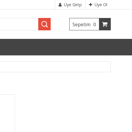
Üye Girişi
Üye Ol
Sepetim
0