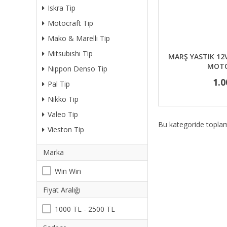
Iskra Tip
Motocraft Tip
Mako & Marellı Tip
Mıtsubıshı Tip
MARŞ YASTIK 12
MOTO
Nıppon Denso Tip
1.0
Pal Tip
Nıkko Tip
Valeo Tip
Bu kategoride topl
Vieston Tip
Marka
Win Win
Fiyat Aralığı
1000 TL - 2500 TL