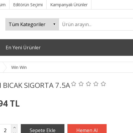
işim
Editörün Seçimi
Kampanyalı Ürünler
En Yeni Ürünler
Win Win
I BICAK SIGORTA 7.5A
94 TL