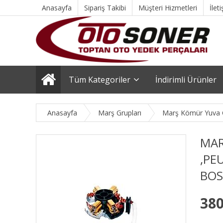
Anasayfa
Sipariş Takibi
Müşteri Hizmetleri
İlet
Tüm Kategoriler
İndirimli Ürünler
Anasayfa
Marş Grupları
Marş Kömür Yuva Ç
MAR
,PE
BOS
380