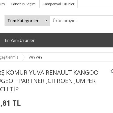
işim
Editörün Seçimi
Kampanyalı Ürünler
En Yeni Ürünler
eşitlerimiz
Win Win
Ş KOMUR YUVA RENAULT KANGOO
UGEOT PARTNER ,CITROEN JUMPER
CH TİP
,81 TL