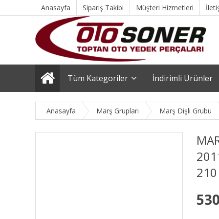
Anasayfa
Sipariş Takibi
Müşteri Hizmetleri
İlet
Tüm Kategoriler
İndirimli Ürünler
Anasayfa
Marş Grupları
Marş Dişli Grubu
MAR
2011
210
530