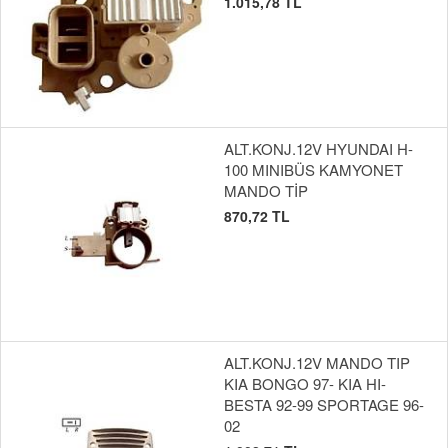
1.015,78 TL
ALT.KONJ.12V HYUNDAI H-
100 MINIBÜS KAMYONET
MANDO TİP
870,72 TL
ALT.KONJ.12V MANDO TIP
KIA BONGO 97- KIA HI-
BESTA 92-99 SPORTAGE 96-
02