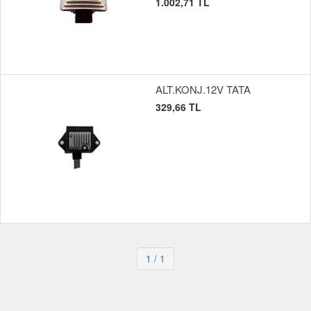
1.002,71 TL
ALT.KONJ.12V TATA
329,66 TL
1
/ 1