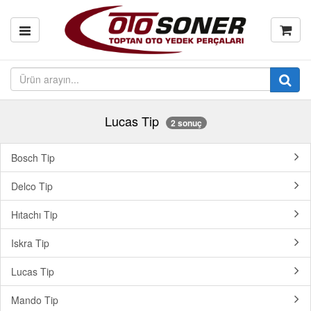
Lucas Tip
2 sonuç
Bosch Tip
Delco Tip
Hıtachı Tip
Iskra Tip
Lucas Tip
Mando Tip