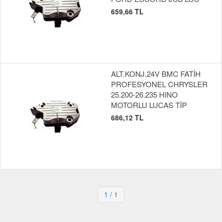
659,66 TL
ALT.KONJ.24V BMC FATİH
PROFESYONEL CHRYSLER
25.200-26.235 HINO
MOTORLU LUCAS TİP
686,12 TL
1
/ 1