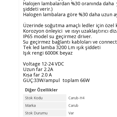
Halojen lambalardan %30 oranında daha yük
şiddeti verir.)
Halogen lambalara göre %30 daha uzun a
Üzerinde soğutma amaçlı ledler için özel 
Korozyon önleyici ve ısıyı uzaklaştırıcı di
IP65 model su geçirmez driver.
Su geçirmez bağlantı kabloları ve connect
Tek led lamba 3200 Lm ışık şiddeti
Işık rengi 6000K beyaz
Voltage 12-24 VDC
Uzun far 2.2A
Kısa far 2.0 A
GÜÇ:33W/ampul toplam 66W
Diğer Özellikler
Stok Kodu
Carub-H4
Marka
Carub
Stok Durumu
Var