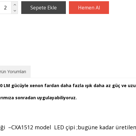
rün Yorumları
200 LM gücüyle xenon fardan daha fazla ışık daha az güç ve uz
larımıza sonradan uygulayabiliyoruz.
i –CXA1512 model LED çipi ;bugüne kadar üretilen te