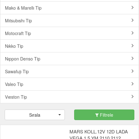
Mako & Marellı Tip
Mıtsubıshı Tip
Motocraft Tip
Nıkko Tip
Nıppon Denso Tip
Sawafujı Tip
Valeo Tip
Vıeston Tip
Sırala
Filtrele
MARS KOLL.12V 12D LADA
VEGA 1.5 YM 2110 2112