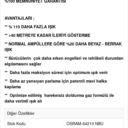
%100 MEMNUNİYET GARANTİSİ
AVANTAJLARI ;
** % 110 DAHA FAZLA IŞIK
** +40 METREYE KADAR İLERİYİ GÖSTERME
** NORMAL AMPÜLLERE GÖRE %20 DAHA BEYAZ - BERRAK
IŞIK
** Sürücülerin çok daha erken engelleri ve tehlikeli durumları
algılamasını sağlar
** Daha fazla reaksiyon süresi için optimum ışık verir
** Daha az yansıyan parlama için patentli mavi halka
kaplama
** Optimize edilmiş hareketsiz doldurma gaz formülü ile
daha verimli ışık alı
Diğer Özellikler
Stok Kodu
OSRAM-64210 NBU