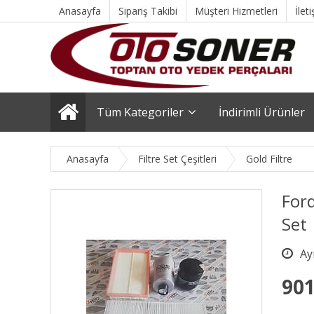
Anasayfa
Sipariş Takibi
Müşteri Hizmetleri
İlet
Tüm Kategoriler
İndirimli Ürünler
Anasayfa
Filtre Set Çeşitleri
Gold Filtre
For
Set
901