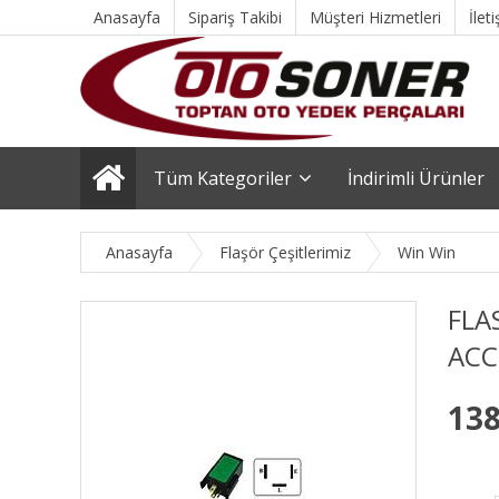
Anasayfa
Sipariş Takibi
Müşteri Hizmetleri
İlet
Tüm Kategoriler
İndirimli Ürünler
Anasayfa
Flaşör Çeşitlerimiz
Win Win
FLA
ACC
138