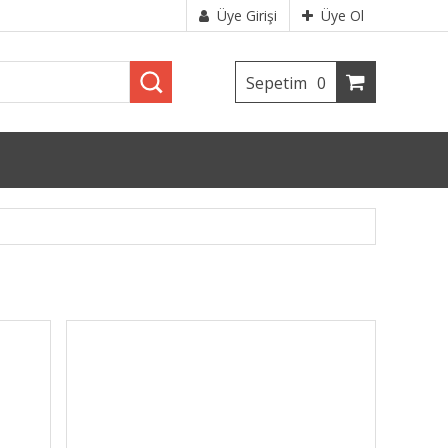
Üye Girişi
Üye Ol
Sepetim
0