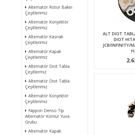
Alternatör Rotor Bakırı
Çeşitlerimiz
Alternatör Konjektör
Çeşitlerimiz
ALT DIOT TABLA
Alternatör Kasnak
DIOT HITA
Çeşitlerimiz
JCB/INFINITY/M
H
Alternatör Kapak
Çeşitlerimiz
2.6
Alternatör Diot Tabla
Çeşitlermiz
Alternatör Diot Tabla
Çeşitlerimiz
Alternatör Konjektör
Çeşitlerimiz
Nıppon Denso Tip
Alternatör Kömür Yuva
Grubu
Alternatör Kapak