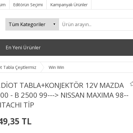
işim
Editörün Seçimi
Kampanyalı Ürünler
En Yeni Ürünler
t Tabla Çeşitlermiz
Win Win
.DİOT TABLA+KONJEKTÖR 12V MAZDA
200 - B 2500 99---> NISSAN MAXIMA 98--
ITACHI TİP
49,35 TL