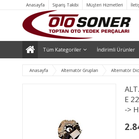
Anasayfa
Sipariş Takibi
Müşteri Hizmetleri
İlet
Tüm Kategoriler
İndirimli Ürünler
Anasayfa
Alternatör Grupları
Alternatör Dio
ALT
E 2
-> H
2.8