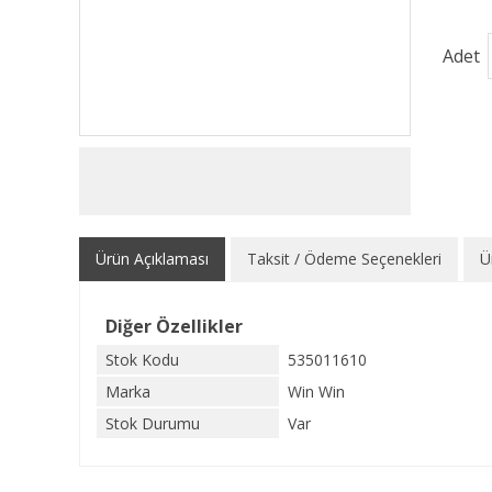
Adet
Ürün Açıklaması
Taksit / Ödeme Seçenekleri
Ü
Diğer Özellikler
Stok Kodu
535011610
Marka
Win Win
Stok Durumu
Var