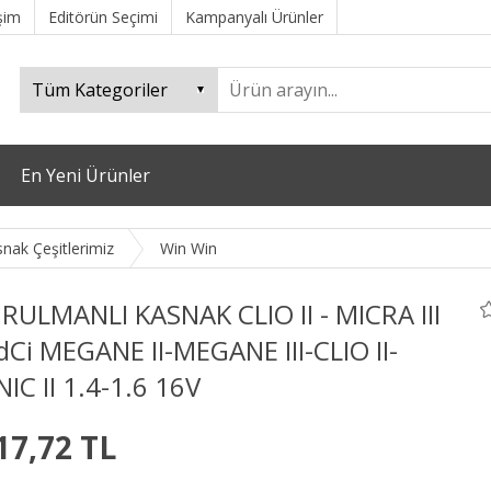
işim
Editörün Seçimi
Kampanyalı Ürünler
En Yeni Ürünler
snak Çeşitlerimiz
Win Win
RULMANLI KASNAK CLIO II - MICRA III
dCi MEGANE II-MEGANE III-CLIO II-
IC II 1.4-1.6 16V
17,72 TL