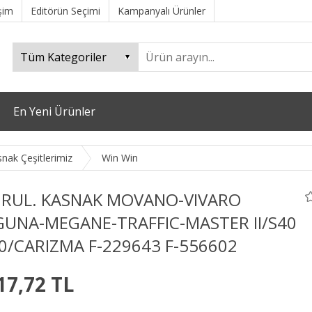
işim
Editörün Seçimi
Kampanyalı Ürünler
En Yeni Ürünler
snak Çeşitlerimiz
Win Win
 RUL. KASNAK MOVANO-VIVARO
GUNA-MEGANE-TRAFFIC-MASTER II/S40
40/CARIZMA F-229643 F-556602
17,72 TL