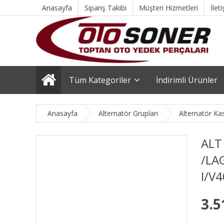
Anasayfa
Sipariş Takibi
Müşteri Hizmetleri
İlet
Tüm Kategoriler
İndirimli Ürünler
Anasayfa
Alternatör Grupları
Alternatör Ka
ALT
/LA
I/V
3.5