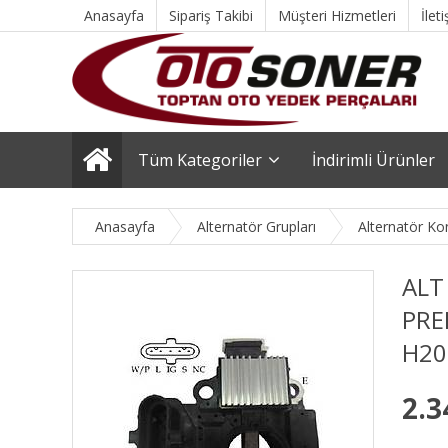
Anasayfa
Sipariş Takibi
Müşteri Hizmetleri
İlet
Tüm Kategoriler
İndirimli Ürünler
Anasayfa
Alternatör Grupları
Alternatör Kon
ALT
PRE
H20
2.3