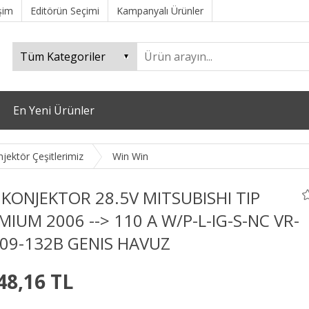
işim
Editörün Seçimi
Kampanyalı Ürünler
En Yeni Ürünler
jektör Çeşitlerimiz
Win Win
 KONJEKTOR 28.5V MITSUBISHI TIP
MIUM 2006 --> 110 A W/P-L-IG-S-NC VR-
09-132B GENIS HAVUZ
48,16 TL