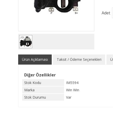
Adet
Ürün Açıklaması
Taksit / Ödeme Seçenekleri
Ü
Diğer Özellikler
Stok Kodu
IM5594
Marka
Win Win
Stok Durumu
Var